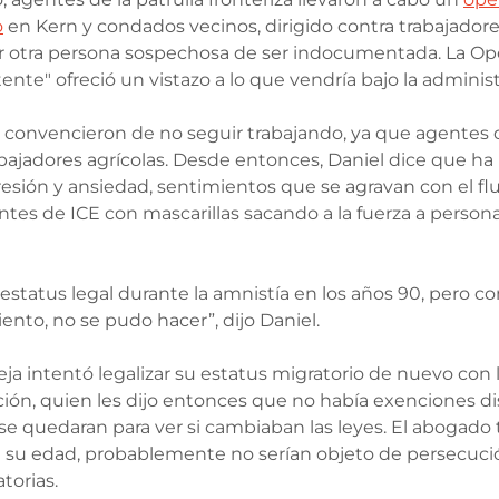
o
 en Kern y condados vecinos, dirigido contra trabajadores
er otra persona sospechosa de ser indocumentada. La Op
ente" ofreció un vistazo a lo que vendría bajo la adminis
lo convencieron de no seguir trabajando, ya que agentes 
abajadores agrícolas. Desde entonces, Daniel dice que ha 
ión y ansiedad, sentimientos que se agravan con el flu
es de ICE con mascarillas sacando a la fuerza a persona
estatus legal durante la amnistía en los años 90, pero c
ento, no se pudo hacer”, dijo Daniel.
eja intentó legalizar su estatus migratorio de nuevo con 
ón, quien les dijo entonces que no había exenciones di
se quedaran para ver si cambiaban las leyes. El abogado
a su edad, probablemente no serían objeto de persecuci
torias.