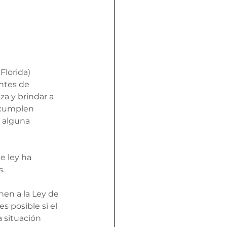
Florida) 
ntes de 
za y brindar a 
 cumplen 
e alguna 
e ley ha 
. 
en a la Ley de 
 posible si el 
a situación 