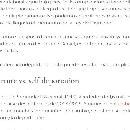
za laboral sigue bajo presión, los empleadores tienen di
 de inmigrantes de larga duración que impulsan nuestra
tribuir plenamente. No podemos permitirnos más retraso
s. Ha llegado el momento de la Ley de Dignidad”. 
l como su esposa dicen que, una vez que se vayan, ya no 
idos. Su único deseo, dice Daniel, es obtener una visa par
bisnietos.
eciden autodeportarse, esto puede resultar más complic
ture vs. self deportation
to de Seguridad Nacional (DHS), alrededor de 1,6 millo
ortarse desde finales de 2024/2025. Algunos han 
cuesti
o que muchos inmigrantes, en cambio, se están escond
ión y la deportación.