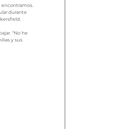
s encontramos. 
ular
 durante 
ersfield.
bajar. "No he 
lias y sus 