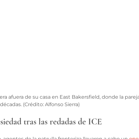
era afuera de su casa en East Bakersfield, donde la pareja
écadas. (Crédito: Alfonso Sierra)
siedad tras las redadas de ICE
, agentes de la patrulla fronteriza llevaron a cabo un 
ope