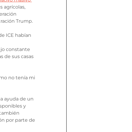
 agrícolas, 
eración 
tración Trump.
de ICE habían 
jo constante 
s de sus casas 
omo no tenía mi 
la ayuda de un 
sponibles y 
 también 
ón por parte de 