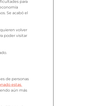
ficultades para 
 economía 
s. Se acabó el 
quieren volver 
a poder visitar 
ado.
nes de personas 
onado estas 
iendo aún más 