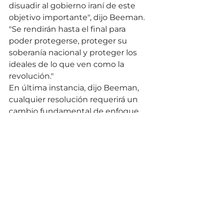
disuadir al gobierno iraní de este 
objetivo importante", dijo Beeman. 
"Se rendirán hasta el final para 
poder protegerse, proteger su 
soberanía nacional y proteger los 
ideales de lo que ven como la 
revolución."
En última instancia, dijo Beeman, 
cualquier resolución requerirá un 
cambio fundamental de enfoque. 
Sin comprender la perspectiva 
histórica e ideológica de Irán, la 
diplomacia probablemente no 
tendrá éxito, afirmó.