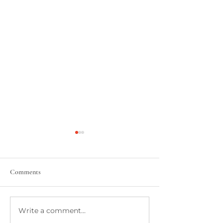
Comments
Vuelta al colegio
Write a comment...
Los fármacos GLP-1