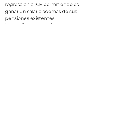
regresaran a ICE permitiéndoles 
ganar un salario además de sus 
pensiones existentes.
Los profesores podrían 
preguntarse con razón por qué el 
gobierno federal no pudo 
establecer un fondo de 12.000 
millones de dólares para rescatar a 
distritos escolares en dificultades. 
O lanzar una campaña para 
reclutar a 10.000 nuevos 
profesores ofreciéndoles 
bonificaciones de 50.000 dólares y 
saldando sus préstamos 
estudiantiles.
¿O quizá los casi mil 
multimillonarios en Estados 
Unidos podrían comprometerse 
con una pequeña fracción de sus 