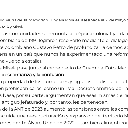
llo, viuda de Jairo Rodrigo Tungala Morales, asesinada el 21 de mayo d
NASA y Misak.
mbas comunidades se remonta a la época colonial, y ni l
lombiana de 1991 lograron resolverlo mediante el diálogo.
nte colombiano Gustavo Petro de profundizar la democrac
tierra en un país que nunca ha experimentado una reform
ha vuelto a estallar.
 Misak pasa junto al cementerio de Guambia. Foto: Manu
a desconfianza y la confusión
la propiedad de los humedales y lagunas en disputa —e
n prehispánica, así como un Real Decreto emitido por la
s Nasa, por su parte, argumentan que esas mismas tierra
antiguo jefaturado y, por tanto, les pertenecen.
 de la ANT de 2023 aumentó las tensiones entre las com
cluida una reestructuración y expansión del territorio M
expresidente Álvaro Uribe en 2022— también alimentaron