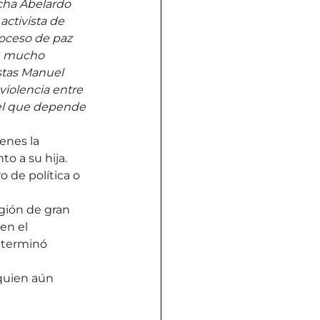
cha Abelardo 
activista de 
roceso de paz 
e mucho 
stas Manuel 
violencia entre 
 el que depende 
enes la 
o a su hija.
 de política o 
gión de gran 
en el 
 terminó 
 quien aún 