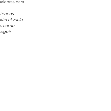
alabras para 
nteneos 
rán el vacío 
os como 
eguir 