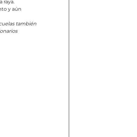
 raya.
to y aún 
scuelas también 
onarios 