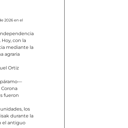
e 2026 en el 
a independencia 
 Hoy, con la 
ia mediante la 
a agraria 
el Ortiz
l páramo— 
 Corona 
s fueron 
unidades, los 
isak durante la 
 el antiguo 