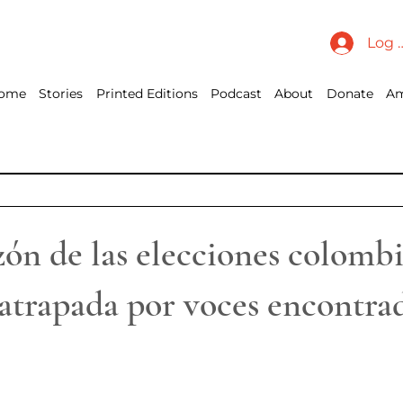
Log 
ome
Stories
Printed Editions
Podcast
About
Donate
Am
zón de las elecciones colombi
 atrapada por voces encontra