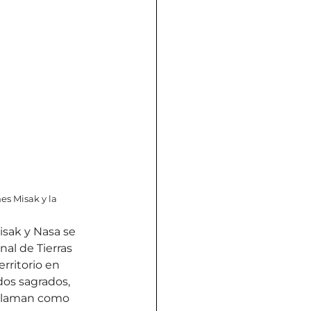
es Misak y la 
sak y Nasa se 
al de Tierras 
ritorio en 
dos sagrados, 
claman como 