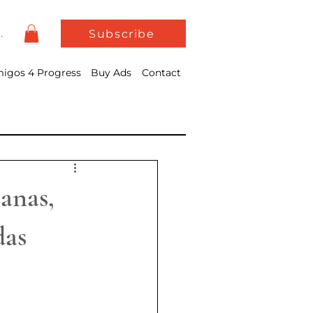
In
Subscribe
igos 4 Progress
Buy Ads
Contact
anas,
das