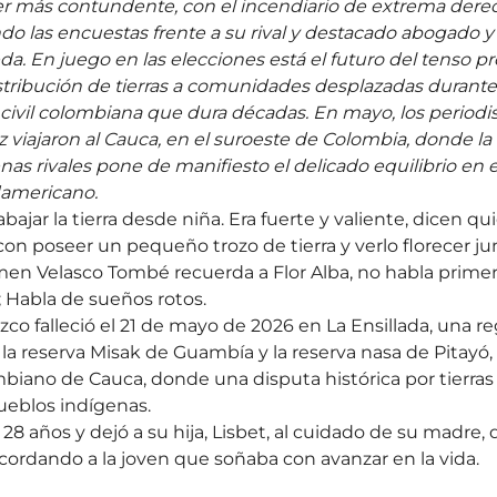
er más contundente, con el incendiario de extrema dere
ando las encuestas frente a su rival y destacado abogado y 
a. En juego en las elecciones está el futuro del tenso p
stribución de tierras a comunidades desplazadas durant
 civil colombiana que dura décadas. En mayo, los periodi
viajaron al Cauca, en el suroeste de Colombia, donde la 
s rivales pone de manifiesto el delicado equilibrio en
udamericano.
bajar la tierra desde niña. Era fuerte y valiente, dicen qui
n poseer un pequeño trozo de tierra y verlo florecer junt
en Velasco Tombé recuerda a Flor Alba, no habla primero
s; Habla de sueños rotos.
co falleció el 21 de mayo de 2026 en La Ensillada, una re
 la reserva Misak de Guambía y la reserva nasa de Pitayó, 
iano de Cauca, donde una disputa histórica por tierras
ueblos indígenas.
8 años y dejó a su hija, Lisbet, al cuidado de su madre,
cordando a la joven que soñaba con avanzar en la vida.