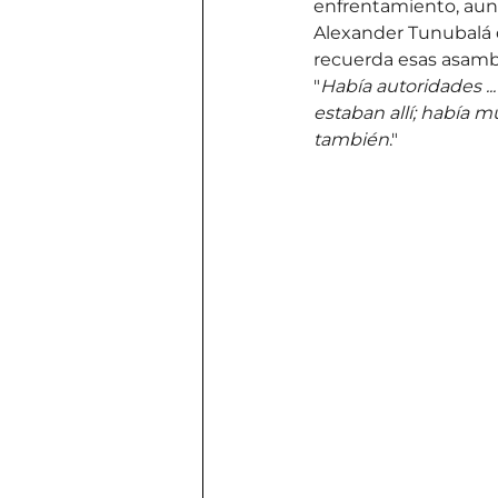
enfrentamiento, aunq
Alexander Tunubalá 
recuerda esas asamb
"
Había autoridades .
estaban allí; había 
también
."