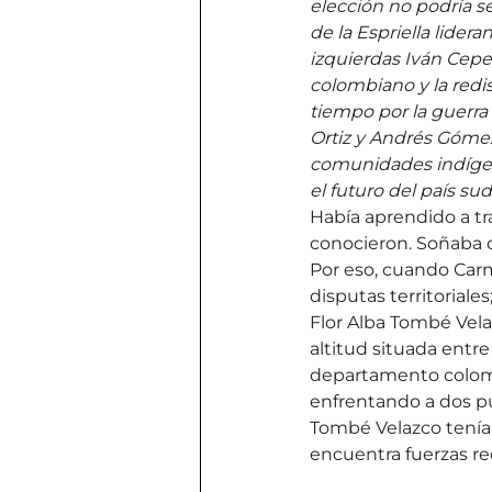
elección no podría s
de la Espriella lider
izquierdas Iván Ceped
colombiano y la redi
tiempo por la guerra
Ortiz y Andrés Gómez 
comunidades indígena
el futuro del país s
Había aprendido a tra
conocieron. Soñaba co
Por eso, cuando Carm
disputas territoriale
Flor Alba Tombé Velaz
altitud situada entre
departamento colomb
enfrentando a dos p
Tombé Velazco tenía 2
encuentra fuerzas re