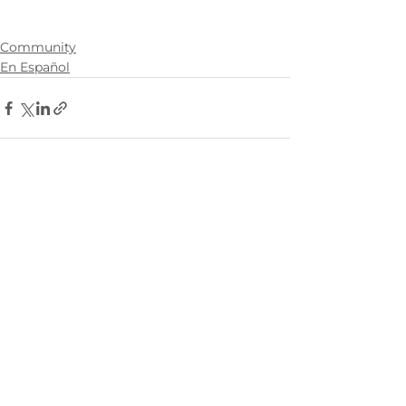
Community
En Español
See All
Related Posts