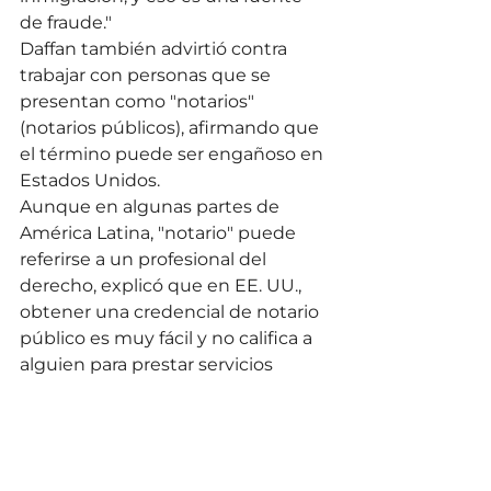
de fraude."
Daffan también advirtió contra 
trabajar con personas que se 
presentan como "notarios" 
(notarios públicos), afirmando que 
el término puede ser engañoso en 
Estados Unidos.
Aunque en algunas partes de 
América Latina, "notario" puede 
referirse a un profesional del 
derecho, explicó que en EE. UU., 
obtener una credencial de notario 
público es muy fácil y no califica a 
alguien para prestar servicios 
legales de inmigración.
"Habla con tu familia sobre qué 
hacer si un miembro de tu familia 
es detenido. Si tienes un plan, 