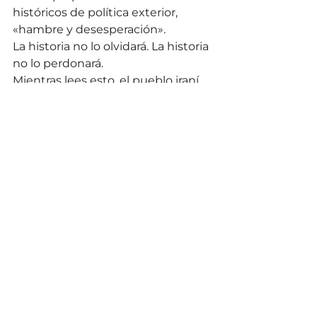
históricos de política exterior, 
«hambre y desesperación».
La historia no lo olvidará. La historia 
no lo perdonará.
Mientras lees esto, el pueblo iraní 
está 
formando cadenas 
humanas
 alrededor de sus 
centrales eléctricas. No son 
escudos para un régimen al que 
quizás detesten. Son madres, 
estudiantes, médicos y poetas, 
plantados frente a la maquinaria 
de la vida moderna y diciendo: ¡No 
hagan esto! Existimos. Nosotros 
también somos una civilización.
En Cuba, una abuela diabética 
espera a que vuelva la luz para 
poder refrigerar sus 