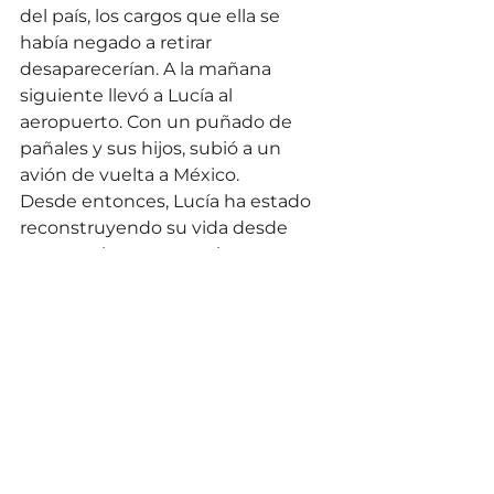
del país, los cargos que ella se 
había negado a retirar 
desaparecerían. A la mañana 
siguiente llevó a Lucía al 
aeropuerto. Con un puñado de 
pañales y sus hijos, subió a un 
avión de vuelta a México.
Desde entonces, Lucía ha estado 
reconstruyendo su vida desde 
cero en el campo mexicano. 
Prepara las comidas con leña 
debido a la falta de gasolina y se 
apresura a buscar granos y criar 
suficientes gallinas para alimentar 
a su familia. Y aunque sigue 
legalmente casada con su marido, 
dice que ha recuperado la 
tranquilidad tras el terror de perder 
a su familia.